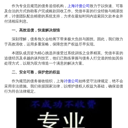
作为专业且规范的债务追偿机构，
上海讨债公司
致力于以快速、可靠
及合法的方式协助客户完成账款回收工作。凭借丰富的行业经验与精湛技
术，讨债团队配合精密的系统支持，力求在最短时间内追索回欠款本金并
付清相应利息。
一、高效追债，快速解决烦恼
深刻理解，债务拖欠会给阁下带来极大负担与困扰。因此，我们致力
于高效清收，运用多重策略，保障您资产权益尽早实现。
本团队成员皆为精心挑选并接受过系统训练之业界精英。凭借丰富的
追债经历及卓越的谈判技艺，他们已熟练掌握与债务人打交道的恰如其份
处理方式，以期为双方缔造一个满意的解决方案。
二、安全可靠，保护您的权益
作为规范的债务催收组织，上海
讨债公司
始终坚守法律规定，绝不会
采用非法措施。我们依据国家法律，以维护债权人权益为基础，确保追债
行为符合法律规定。