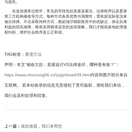
与损失。
在追偿债务过程中，常见的手段包括直接追索法、法律程序以及委派
第三方机构催收等方式。每种方式各具优势与局限性，需依据实际状况来
做出抉择。不论采取何种方式，都必须仔细权衡其中的优缺点，保证自身
利益的切实保障。唯有采用精准适宜的追偿策略，我们才能高效地处理债
权纠纷，维护社会秩序及公正和谐。
TAG标签：
要债方法
声明：本文"催收欠款：直接追讨VS法律途径，哪种更有效？"：
https://www.chunrong56.cn/yzjq/show439.html
内容和图片部分来自
互联网。 若本站收录的信息无意侵犯了贵司版权，请给我们来信，
我们会及时处理和回复。
上一篇：
催款难题，我们来帮您