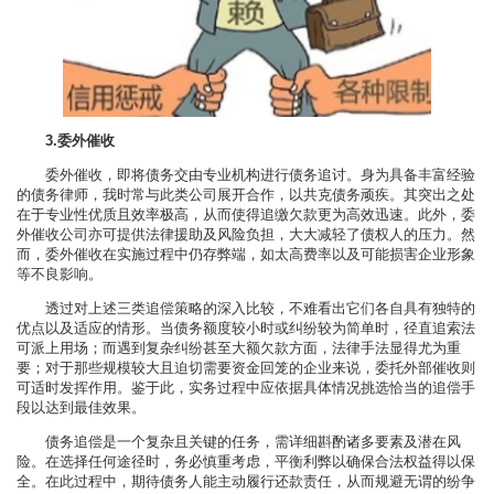
3.委外催收
委外催收，即将债务交由专业机构进行债务追讨。身为具备丰富经验
的债务律师，我时常与此类公司展开合作，以共克债务顽疾。其突出之处
在于专业性优质且效率极高，从而使得追缴欠款更为高效迅速。此外，委
外催收公司亦可提供法律援助及风险负担，大大减轻了债权人的压力。然
而，委外催收在实施过程中仍存弊端，如太高费率以及可能损害企业形象
等不良影响。
透过对上述三类追偿策略的深入比较，不难看出它们各自具有独特的
优点以及适应的情形。当债务额度较小时或纠纷较为简单时，径直追索法
可派上用场；而遇到复杂纠纷甚至大额欠款方面，法律手法显得尤为重
要；对于那些规模较大且迫切需要资金回笼的企业来说，委托外部催收则
可适时发挥作用。鉴于此，实务过程中应依据具体情况挑选恰当的追偿手
段以达到最佳效果。
债务追偿是一个复杂且关键的任务，需详细斟酌诸多要素及潜在风
险。在选择任何途径时，务必慎重考虑，平衡利弊以确保合法权益得以保
全。在此过程中，期待债务人能主动履行还款责任，从而规避无谓的纷争