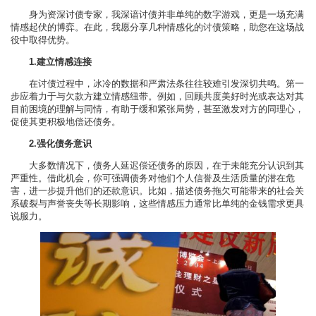
身为资深讨债专家，我深谙讨债并非单纯的数字游戏，更是一场充满
情感起伏的博弈。在此，我愿分享几种情感化的讨债策略，助您在这场战
役中取得优势。
1.建立情感连接
在讨债过程中，冰冷的数据和严肃法条往往较难引发深切共鸣。第一
步应着力于与欠款方建立情感纽带。例如，回顾共度美好时光或表达对其
目前困境的理解与同情，有助于缓和紧张局势，甚至激发对方的同理心，
促使其更积极地偿还债务。
2.强化债务意识
大多数情况下，债务人延迟偿还债务的原因，在于未能充分认识到其
严重性。借此机会，你可强调债务对他们个人信誉及生活质量的潜在危
害，进一步提升他们的还款意识。比如，描述债务拖欠可能带来的社会关
系破裂与声誉丧失等长期影响，这些情感压力通常比单纯的金钱需求更具
说服力。