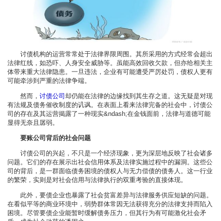
讨债机构的运营常常处于法律界限周围。其所采用的方式经常会超出
法律红线，如恐吓、人身安全威胁等。虽能高效回收欠款，但亦给相关主
体带来重大法律隐患。一旦违法，企业有可能遭受严厉处罚，债权人更有
可能牵涉到严重的法律争端。
然而，
讨债公司
却仍能在法律的边缘找到其生存之道。这无疑是对现
有法规及债务催收制度的讥讽。在表面上看来法律完备的社会中，讨债公
司的存在及其运营揭露了一种现实&ndash;在金钱面前，法律与道德可能
显得无奈且孱弱。
要账公司背后的社会问题
讨债公司的兴起，不只是一个经济现象，更为深层地反映了社会诸多
问题。它们的存在展示出社会信用体系及法律实施过程中的漏洞。这些公
司的背后，是一群面临债务困境的债权人与无力偿债的债务人。这一行业
的繁荣，实则是对社会信用与法律执行的双重考验的直接体现。
此外，要债企业也暴露了社会贫富差异与法律服务供应短缺的问题。
在看似平等的商业环境中，弱势群体常因无法获得充分的法律支持而陷入
困境。尽管要债企业能暂时缓解债务压力，但其行为有可能激化社会矛