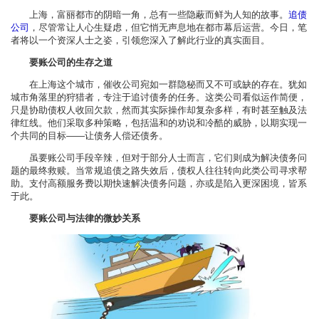
上海，富丽都市的阴暗一角，总有一些隐蔽而鲜为人知的故事。
追债
公司
，尽管常让人心生疑虑，但它悄无声息地在都市幕后运营。今日，笔
者将以一个资深人士之姿，引领您深入了解此行业的真实面目。
要账公司的生存之道
在上海这个城市，催收公司宛如一群隐秘而又不可或缺的存在。犹如
城市角落里的狩猎者，专注于追讨债务的任务。这类公司看似运作简便，
只是协助债权人收回欠款，然而其实际操作却复杂多样，有时甚至触及法
律红线。他们采取多种策略，包括温和的劝说和冷酷的威胁，以期实现一
个共同的目标——让债务人偿还债务。
虽要账公司手段辛辣，但对于部分人士而言，它们则成为解决债务问
题的最终救赎。当常规追债之路失效后，债权人往往转向此类公司寻求帮
助。支付高额服务费以期快速解决债务问题，亦或是陷入更深困境，皆系
于此。
要账公司与法律的微妙关系