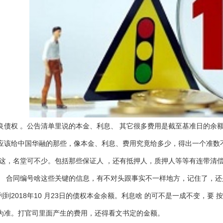
良债权 。公告清单里说的本金、利息、 其它很多费用是截至基准日的余
应该给中国华融的那些，像本金、利息、费用究竟给多少，得出一个准数
人” 这，名堂可不少。包括那些保证人 ，还有抵押人，质押人等等有连带
、 合同编号啥这些关键的信息，有不对头跟事实不一样地方，记住了，
列到2018年10 月23日的债权本金余额。利息啥 的可不是一成不变，
为准。打官司里面产生的费用，还得看文书定的金额。