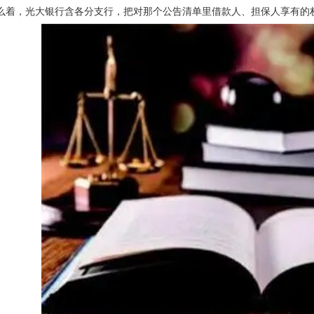
么着，光大银行含各分支行，把对那个公告清单里借款人、担保人享有的