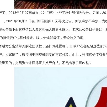
了。2013年9月27日就在《文汇报》上登了转让暨催收公告。后面，2014年11
》 ，2021年10月25日在《中国新闻》又再次公告。你说麻烦不麻烦，
登公告找下面这些借款人及其担保人或者承继人。要求从公告日子开始，
应的担保责任也得付起来。唉，欠钱就得还，天经地义的事。
华融对公告清单列的这些债权，还打算处置呢 。以单户或者组包这些形
好。人家说了，得按照中国华融想要的方式付款。而且，得能接受债权资
最重要的，交易资金来源得正儿八经合法。不然出事了可咋整？