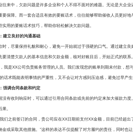
业往来中，欠款问题是许多企业和个人不得不面对的难题。无论是大企业
重要保障。而一套合适且有效的要账话术，往往能够帮助催收人员更好地
些实用的要账话术技巧，帮助你轻松解决欠款问题。
款：建立良好的沟通基础
款时，尽量保持礼貌和耐心，避免一开始就过于强硬的口气。通过建立良
先要清楚欠款人的基本信息和欠款金额，核对好账目后，开始正式的联系
好，我是XX公司负责账务管理的人员。我们发现您的账单到期未付款，想
样的话术既能表明事情的严重性，又不会让对方感到压迫感，避免过早产
款：强调合同条款和约定
醒没有收到响应时，可以通过引用合同条款或先前的约定来加大催款力度
后果。
据我们之前签订的合同，贵公司应在XX日期前支付XX金额，目前已经超
纳金或采取其他措施。”这样的表达不仅提醒了对方履约的责任，同时也