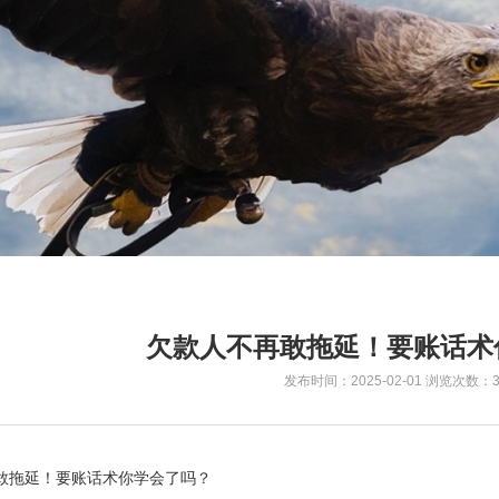
欠款人不再敢拖延！要账话术
发布时间：2025-02-01
浏览次数：3
敢拖延！要账话术你学会了吗？