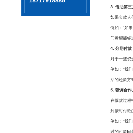
18717918885
3. 借助第
如果欠款人
例如：“如
们希望能够
4. 分期付
对于一些资
例如：“我
活的还款方
5. 强调合
在催款过程
到按时付款
例如：“我
时的付款问