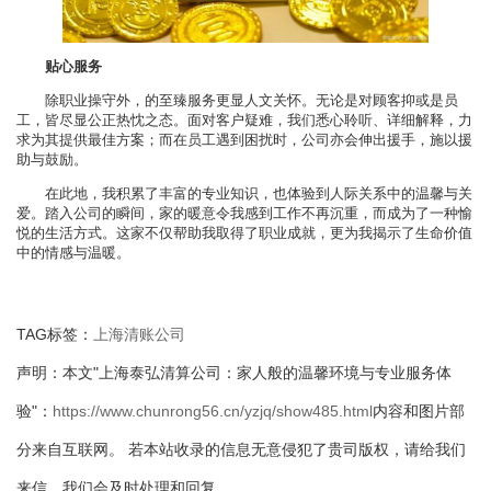
贴心服务
除职业操守外，的至臻服务更显人文关怀。无论是对顾客抑或是员
工，皆尽显公正热忱之态。面对客户疑难，我们悉心聆听、详细解释，力
求为其提供最佳方案；而在员工遇到困扰时，公司亦会伸出援手，施以援
助与鼓励。
在此地，我积累了丰富的专业知识，也体验到人际关系中的温馨与关
爱。踏入公司的瞬间，家的暖意令我感到工作不再沉重，而成为了一种愉
悦的生活方式。这家不仅帮助我取得了职业成就，更为我揭示了生命价值
中的情感与温暖。
TAG标签：
上海清账公司
声明：本文"上海泰弘清算公司：家人般的温馨环境与专业服务体
验"：
https://www.chunrong56.cn/yzjq/show485.html
内容和图片部
分来自互联网。 若本站收录的信息无意侵犯了贵司版权，请给我们
来信，我们会及时处理和回复。