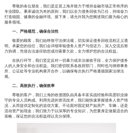
尊敬的各位朋友，我们是定居上海并致力于维持金融市场正常秩序的
专业团队。秉承诚信为本的原则，我们以全力债务回收为己任，持续奋力
打造稳固、健康的金融环境。接下来，请允许我为您阐述我们最为核心的
服务领域。
一、严格规范，确保合法性
敬爱的顾客，我们始终恪守法律法规，切实保证债务回收流程正义透
明。承蒙您的信任，我们会详细审核债务人资产与偿还力，深入交流后努
力协调，凭借合法途径助您成功索要欠款，全力维护您的合法权益。
在执行环节，我们坚定反对一切暴力或非法催收手段，全力保护债务
人的人身安全和合法权益。我们密切联系各政府部门，同时也与律师事务
所、公证处等专业机构展开合作，以确保每次执行严格遵循国家法律法
规。
二、高效执行，确保效率
尊敬的客户，我们上海的收债团队由具备丰富实战经验和高度职业操
守的专业人员构成。利用先进的资讯技术，我们能快速掌握债务人资产情
况，从而提供定制化的追偿方案。不论面对固定财产如房产、车辆，还是
流动资产如现金；我们致力于以深厚的专业知识，为您量身定做最适合的
策略，保证您的合法权益得以充分保障。