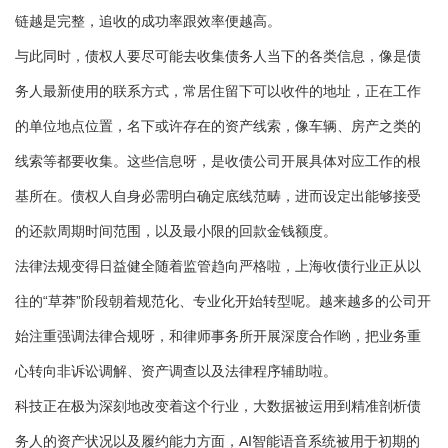
链越是完整，追收的成功率跟效率便越高。
与此同时，债权人要尽可能去收集债务人当下的各类信息，像是债
务人最新使用的联系方式，常居住留下可以收件的地址，正在工作
的单位地点位置，名下或许存在的资产线索，像车辆、房产之类的
线索等都要收集。这些信息呀，是收债公司开展具体对应工作的根
基所在。债权人自身必需明白确定底线范畴，进而设定出能够接受
的还款周期时间范围，以及最小限的回款金钱额度。
法律法规变得日益健全随着监管趋向严格啦，上海收债行业正从以
往的“草莽”阶段朝着规范化、专业化开始转型呢。越来越多的公司开
始注重强调法律合规呀，和律师事务所开展深度合作哟，把业务重
心转向非诉讼调解、资产调查以及法律程序辅助啦。
科技正在极为深刻地改变着这个行业，大数据被运用到精准剖析债
务人的资产状况以及履约能力方面，AI智能语音系统被用于初期的