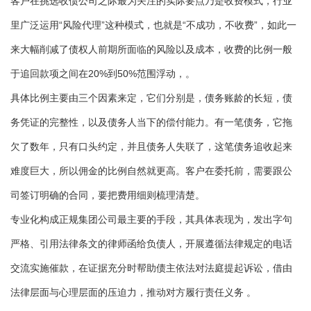
客户在挑选收债公司之际最为关注的实际要点乃是收费模式，行业
里广泛运用“风险代理”这种模式，也就是“不成功，不收费”，如此一
来大幅削减了债权人前期所面临的风险以及成本，收费的比例一般
于追回款项之间在20%到50%范围浮动，。
具体比例主要由三个因素来定，它们分别是，债务账龄的长短，债
务凭证的完整性，以及债务人当下的偿付能力。有一笔债务，它拖
欠了数年，只有口头约定，并且债务人失联了，这笔债务追收起来
难度巨大，所以佣金的比例自然就更高。客户在委托前，需要跟公
司签订明确的合同，要把费用细则梳理清楚。
专业化构成正规集团公司最主要的手段，其具体表现为，发出字句
严格、引用法律条文的律师函给负债人，开展遵循法律规定的电话
交流实施催款，在证据充分时帮助债主依法对法庭提起诉讼，借由
法律层面与心理层面的压迫力，推动对方履行责任义务 。