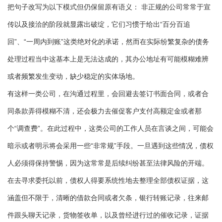
把句子改写为以下模式但仍保留原有语义： 非正规的公司常常于宣
传以及接洽的阶段就显露出破绽，它们习惯于给出“百分百追
回”、“一周内到账”这类绝对化的承诺，然而在实际纷繁复杂的债务
处理过程当中这基本上是无法达成的，其办公地址有可能模糊难辨
或者频繁发生变动，缺少稳定的实体场地。
有这样一类公司，在沟通过程里，会回避去签订书面合同，或者合
同条款弄得模糊不清，还会极力去催促客户支付高额定金或者那
个“调查费”。在此过程中，这类公司的工作人员在言谈之间，可能会
暗示或者明示将会采用一些“非常规”手段。一旦遇到这些情况，债权
人必须得保持警惕，因为这常常是后续纠纷甚至法律风险的开端。
在去寻求委托以前，债权人得要系统性地去整理全部债权证据，这
涵盖但不限于，清晰的借款合同或者欠条，银行转账记录，往来邮
件跟头聊天记录，货物签收单，以及曾经进行过的催收记录，证据