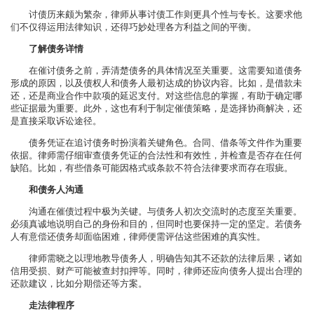
讨债历来颇为繁杂，律师从事讨债工作则更具个性与专长。这要求他
们不仅得运用法律知识，还得巧妙处理各方利益之间的平衡。
了解债务详情
在催讨债务之前，弄清楚债务的具体情况至关重要。这需要知道债务
形成的原因，以及债权人和债务人最初达成的协议内容。比如，是借款未
还，还是商业合作中款项的延迟支付。对这些信息的掌握，有助于确定哪
些证据最为重要。此外，这也有利于制定催债策略，是选择协商解决，还
是直接采取诉讼途径。
债务凭证在追讨债务时扮演着关键角色。合同、借条等文件作为重要
依据。律师需仔细审查债务凭证的合法性和有效性，并检查是否存在任何
缺陷。比如，有些借条可能因格式或条款不符合法律要求而存在瑕疵。
和债务人沟通
沟通在催债过程中极为关键。与债务人初次交流时的态度至关重要。
必须真诚地说明自己的身份和目的，但同时也要保持一定的坚定。若债务
人有意偿还债务却面临困难，律师便需评估这些困难的真实性。
律师需晓之以理地教导债务人，明确告知其不还款的法律后果，诸如
信用受损、财产可能被查封扣押等。同时，律师还应向债务人提出合理的
还款建议，比如分期偿还等方案。
走法律程序