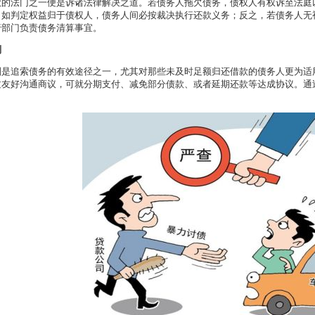
款的法门之一便是诉诸法律解决之道。若债务人拖欠债务，债权人有权诉至法庭
。如判定权益归于债权人，债务人间必按裁决执行还款义务；反之，若债务人无
行部门负责债务清算事宜。
判
判是追索债务的有效途径之一，尤其对那些未及时足额归还借款的债务人更为适
过友好沟通商议，可就分期支付、减免部分债款、或者延期还款等达成协议。通