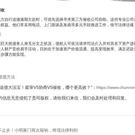
催收
无力自行追缴逾期欠款时，可优先选择寻求第三方催收公司协助。这些专业公司
法权益。他们常采用电话、上门面谈及发函等多元手段推进工作，恪守法律法规
卖
项巨大然债务人身无分文之状况，债权人可依法请求司法介入并对其名下资产进
行人财产竞价易手活动，目的在于加速资产价值流通、提高变现效率、满足还款
序步骤方能实现。
追债方法
"追债大法宝！庭审VS协商VS催收，哪个更高效？"：
https://www.chunro
的信息无意侵犯了贵司版权，请给我们来信，我们会及时处理和回复。
不止步！小明家门再次敲响，终现法律利剑