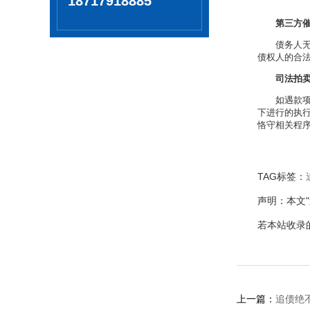
18717918885
第三方
债务人
债权人的合
司法拍
如遇款
下进行的执
恪守相关程
TAG标签：
声明：本文
若本站收录
上一篇：
追债绝