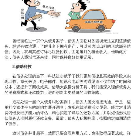
曾经面临过一宗个人债务案子，债务人面临财务困境无法立刻还清债
务。经过有效沟通，了解其名下拥有房产，可以考虑以出租的形式部分偿
债。因此，我与其签订详尽租赁协议，固定每月的租金收入。借助此方
法，债务人逐渐偿还余债，同时保持良好信用记录。
3.借助科技
在债务处理的当下，科技进步赋予了我们更加便捷且高效的手段来实
现回收。举例来说，电子邮件、短讯和电话等沟通渠道不仅节约了时间和
成本，还提升了回收效果。借助大数据分析工具，我们能深入理解债务人
的消费模式和还款能力，进而创新出更精确的回收策略。
近期处理一起个人债务纠纷案例中，债务人屡次拒接沟通。于是，运
用社交媒体平台的影响力展开调查，发现在线消费活动显著。经过对其消
费习惯及经济能力的评估，精心拟定了详尽的还款方案，并以短信形式告
知债务人准时履行还款义务。最后，债务人积极响应，按照约定如期清偿
了债务。
追讨债务并非易事，然而只要合理利用方式，也能取得显著成效。详