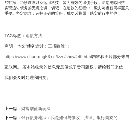
尽打探、巧妙谋划以及运用科技，皆为有效的追债手段，助您消除困扰，
实现追讨债务的无虞之境！切记，在追款的征程中，毅力与睿智同样至关
重要。坚定信念，选择正确的策略，成功必将属于踏实前行中的你！
TAG标签：
追债方法
声明：本文"债务追讨：三招致胜"：
https://www.chunrong56.cn/tzzs/show440.html
内容和图片部分来自
互联网。 若本站收录的信息无意侵犯了贵司版权，请给我们来信，
我们会及时处理和回复。
上一篇：
财富增值新玩法
下一篇：
银行债务地狱：我是如何与催收、法律、银行周旋的