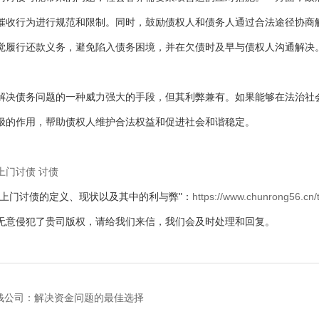
催收行为进行规范和限制。同时，鼓励债权人和债务人通过合法途径协商
觉履行还款义务，避免陷入债务困境，并在欠债时及早与债权人沟通解决
解决债务问题的一种威力强大的手段，但其利弊兼有。如果能够在法治社
极的作用，帮助债权人维护合法权益和促进社会和谐稳定。
上门讨债
讨债
"上门讨债的定义、现状以及其中的利与弊"：
https://www.chunrong56.cn/
无意侵犯了贵司版权，请给我们来信，我们会及时处理和回复。
钱公司：解决资金问题的最佳选择