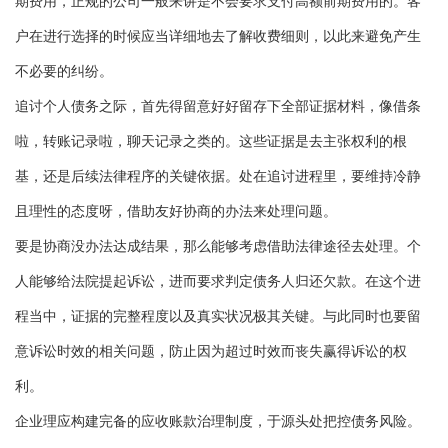
期费用，正规的公司一般来讲是不会要求支付高额前期费用的。客
户在进行选择的时候应当详细地去了解收费细则，以此来避免产生
不必要的纠纷。
追讨个人债务之际，首先得留意好好留存下全部证据材料，像借条
啦，转账记录啦，聊天记录之类的。这些证据是去主张权利的根
基，还是后续法律程序的关键依据。处在追讨进程里，要维持冷静
且理性的态度呀，借助友好协商的办法来处理问题。
要是协商没办法达成结果，那么能够考虑借助法律途径去处理。个
人能够给法院提起诉讼，进而要求判定债务人归还欠款。在这个进
程当中，证据的完整程度以及真实状况极其关键。与此同时也要留
意诉讼时效的相关问题，防止因为超过时效而丧失赢得诉讼的权
利。
企业理应构建完备的应收账款治理制度，于源头处把控债务风险。