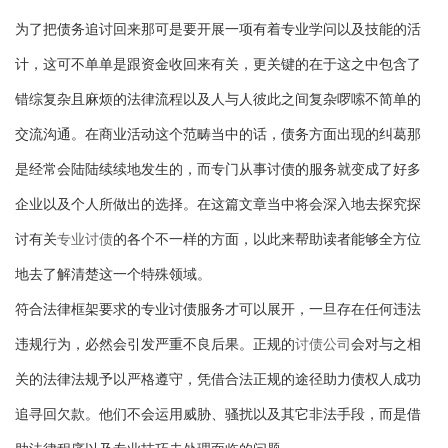
为了把债务追讨回来那可是要开展一项有着专业学问以及技能的活
计，这可不单单是跟资金收回来有关，更关键的在于这之中包含了
错综复杂且麻烦的法律流程以及人与人彼此之间复杂啰嗦不简单的
交流沟通。在商业活动这个范畴当中的话，债务方面出现的纠葛那
是经常会陆陆续续地发生的，而专门从事讨债的服务就变成了好多
企业以及个人所做出的选择。在这篇文章当中将会深入地去探究探
讨有关
专业讨债
的各个不一样的方面，以此来帮助读者能够全方位
地去了解清楚这一个特殊领域。
符合法律框架要求的专业讨债服务才可以展开，一旦存在任何违法
违规行为，必然会引发严重不良后果。正规的
讨债公司
会对与之相
关的法律法规予以严格遵守，凭借合法正规的途径助力债权人成功
追寻回欠款。他们不会运用威胁、骚扰以及其它非法手段，而是借