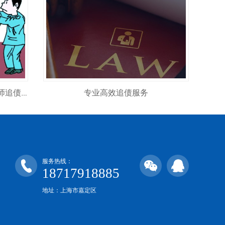
专业高效追债服务
律师要债真的管用吗 揭秘专业律师追债全流程
服务热线：
18717918885
地址：上海市嘉定区