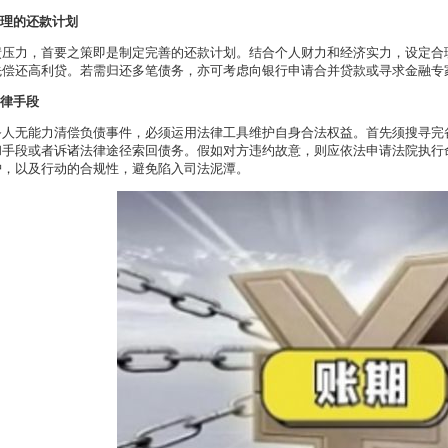
合理的还款计划
债压力，首要之策即是制定完善的还款计划。结合个人财力和经济实力，设定合
先偿还高利贷。若需归还多笔债务，亦可考虑向银行申请合并贷款或寻求金融专
法律手段
务人无能力清偿负债事件，必须运用法律工具维护自身合法权益。首先须搜寻完
和手段或者诉诸法律途径索回债务。假如对方违约故意，则应依法申请法院执行
护，以及行动的合规性，避免陷入司法泥潭。