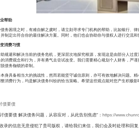
专业帮助
杂债务困境之时，有难自解之虞时，请立刻寻求专门机构的帮助，比如银行、律
，并制定出符合你的最佳解决方案。同时，他们也会协助你与债权人进行交流和
改变消费习惯
借助规避和解决当前的债务危机，更深层次地探究根源，发现这是由部分人过度
己的消费观念和行为，并有勇气去尝试改变。我们需要精心规划个人财务，严谨
摆脱债务枷锁的牵制。
务本身具备相当大的挑战性，然而若能坚守诚信原则，亦可有效地解决问题。精
调整消费行为，均是解决债务纠纷的恰当策略。希望这些观点能对您产生积极影
讨债要债
"讨债要债 解决债务问题，从容应对，从此告别焦虑"：
https://www.chun
站收录的信息无意侵犯了贵司版权，请给我们来信，我们会及时处理和回复