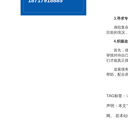
18717918885
3.寻求
身陷复
目前的境况
4.积极
首先，
审慎对待自
们才能真正
追索债
帮助，配合
TAG标签：
声明：本文
网。 若本