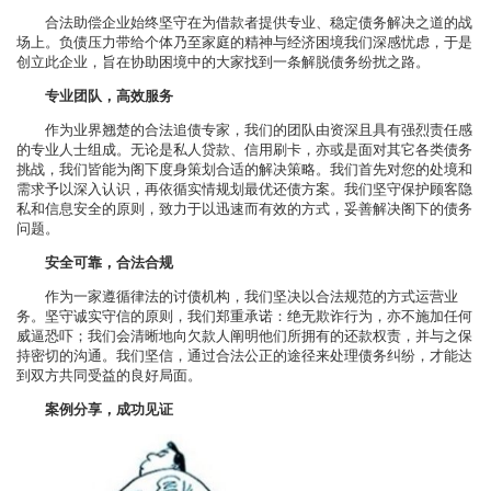
合法助偿企业始终坚守在为借款者提供专业、稳定债务解决之道的战
场上。负债压力带给个体乃至家庭的精神与经济困境我们深感忧虑，于是
创立此企业，旨在协助困境中的大家找到一条解脱债务纷扰之路。
专业团队，高效服务
作为业界翘楚的合法追债专家，我们的团队由资深且具有强烈责任感
的专业人士组成。无论是私人贷款、信用刷卡，亦或是面对其它各类债务
挑战，我们皆能为阁下度身策划合适的解决策略。我们首先对您的处境和
需求予以深入认识，再依循实情规划最优还债方案。我们坚守保护顾客隐
私和信息安全的原则，致力于以迅速而有效的方式，妥善解决阁下的债务
问题。
安全可靠，合法合规
作为一家遵循律法的讨债机构，我们坚决以合法规范的方式运营业
务。坚守诚实守信的原则，我们郑重承诺：绝无欺诈行为，亦不施加任何
威逼恐吓；我们会清晰地向欠款人阐明他们所拥有的还款权责，并与之保
持密切的沟通。我们坚信，通过合法公正的途径来处理债务纠纷，才能达
到双方共同受益的良好局面。
案例分享，成功见证