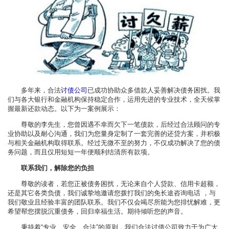
多年来，合法
讨债公司
已成功协助众多借款人妥善解决债务困扰。我
们与各大银行和金融机构保持稳定合作，运用先进的专业技术，全天候掌
握最新还款动态。以下为一案例展示：
尊敬的李先生，您曾因遇不幸而欠下一笔债款，后经过合法顾问的专
业协助以及耐心沟通，我们为您量身定制了一套完善的还贷方案，并积极
与相关金融机构取得联系。经过无微不至的努力，不仅成功解决了您的债
务问题，而且仅用短短一年便顺利结清所有款项。
联系我们，解除您的负担
尊敬的读者，若您正被债务困扰，无论来自个人贷款、信用卡超额，
还是其它各类负债，我们诚挚地邀请您拨打我们的免长途咨询电话 ，与
我们敬业且经验丰富的团队联系。我们不仅会竭尽所能为您排忧解难，更
希望帮您摆脱沉重债务，回归幸福生活。期待倾听您的声音。
秉持着“专业、安全、合法”的原则，我们合法讨债公司致力于为广大