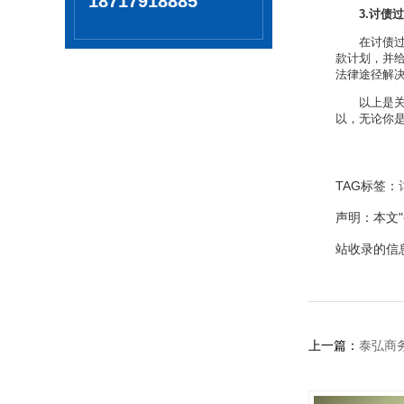
18717918885
3.讨债
在讨债
款计划，并
法律途径解
以上是
以，无论你
TAG标签：
声明：本文
站收录的信
上一篇：
泰弘商