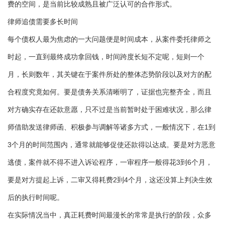
费的空间，是当前比较成熟且被广泛认可的合作形式。
律师追债需要多长时间
每个债权人最为焦虑的一大问题便是时间成本，从案件委托律师之
时起，一直到最终成功拿回钱，时间跨度长短不定呢，短则一个
月，长则数年，其关键在于案件所处的整体态势阶段以及对方的配
合程度究竟如何。要是债务关系清晰明了，证据也完整齐全，而且
对方确实存在还款意愿，只不过是当前暂时处于困难状况，那么律
师借助发送律师函、积极参与调解等诸多方式，一般情况下，在1到
3个月的时间范围内，通常就能够促使还款得以达成。要是对方恶意
逃债，案件就不得不进入诉讼程序，一审程序一般得花3到6个月，
要是对方提起上诉，二审又得耗费2到4个月，这还没算上判决生效
后的执行时间呢。
在实际情况当中，真正耗费时间最漫长的常常是执行的阶段，众多