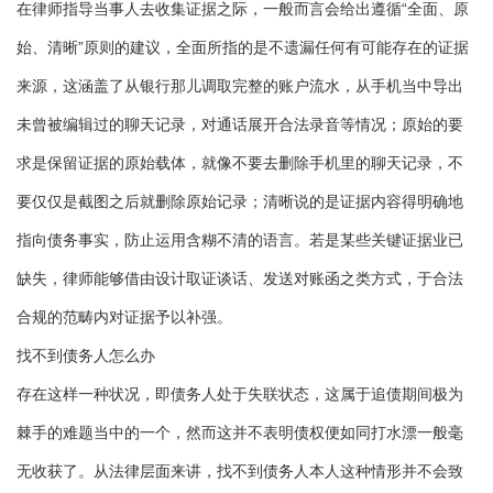
在律师指导当事人去收集证据之际，一般而言会给出遵循“全面、原
始、清晰”原则的建议，全面所指的是不遗漏任何有可能存在的证据
来源，这涵盖了从银行那儿调取完整的账户流水，从手机当中导出
未曾被编辑过的聊天记录，对通话展开合法录音等情况；原始的要
求是保留证据的原始载体，就像不要去删除手机里的聊天记录，不
要仅仅是截图之后就删除原始记录；清晰说的是证据内容得明确地
指向债务事实，防止运用含糊不清的语言。若是某些关键证据业已
缺失，律师能够借由设计取证谈话、发送对账函之类方式，于合法
合规的范畴内对证据予以补强。
找不到债务人怎么办
存在这样一种状况，即债务人处于失联状态，这属于追债期间极为
棘手的难题当中的一个，然而这并不表明债权便如同打水漂一般毫
无收获了。从法律层面来讲，找不到债务人本人这种情形并不会致