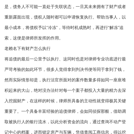
是，债务人不可能一直处于失联状态，一旦其未来拥有了财产或者
重新露面出现，债权人随时都可以申请恢复执行。帮助当事人，以
最小成本，将债权予以“冷冻”，等待时机成熟时，再进行“解冻”追
索，这便是律师所发挥的作用。
老赖名下有财产怎么执行
将追债的最后一公里予以执行、这同时也是对律师专业功底进行最
严苛考验的如此环节，很多人觉得拿到判决书便等同于拿到了钱，
然而实际情形却是，执行法官所面对的案件数量多得如同一座座堆
积起来的大山，绝对没办法针对每一个案子都投入大量的精力去深
入挖掘财产，在这样的时候，律师所具备的主动性就变得极其关键
重要了。一个具备丰富经验的追债律师，会如同侦探那般，借助调
取被执行人的银行流水，以此分析资金的流向，通过查询不动产登
记中心的档案，进而锁定房产与车辆，凭借查阅工商信息，得以挖