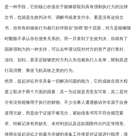
是一种手段，它的核心价值在于能够获取到具有强制执行力的法律
文书，也就是生效判决书、调解书或者支付令。要是没有这份文
书，你所有的催收行为都只好停留在“协商”那个层面，对方是能够随
时翻脸不承认存在债务关系的。而一旦拿到了生效判决，你就有了
国家强制力的一种支持，可以去申请法院对对方的资产进行查封、
冻结、划扣，甚至还能够把对方列入失信被执行人名单，限制其进
行高消费、乘坐飞机高铁之类的行为。
然而，提起诉讼并非具备一切解决问题的能力，它的成效在很大程
度上取决于两个方面的因素：其一为证据是否坚实可靠，其二是对
方有没有能够用于执行的财物。不少当事人遭遇败诉并非源于自身
道理欠缺，而是由于证据不够充分，诸如借条书写不符合规范要
求、转账记录有所缺失、未对利息以及还款期限作出约定等情形。
律师在提起诉讼之前最为关键的准备工作便是对证据进行梳理，借