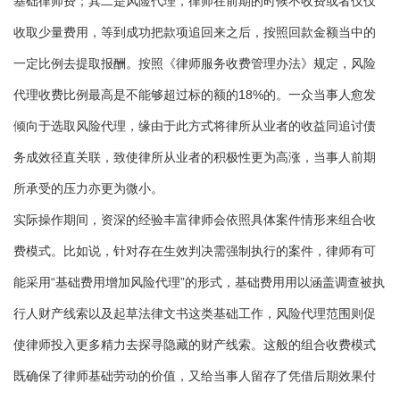
基础律师费；其二是风险代理，律师在前期的时候不收费或者仅仅
收取少量费用，等到成功把款项追回来之后，按照回款金额当中的
一定比例去提取报酬。按照《律师服务收费管理办法》规定，风险
代理收费比例最高是不能够超过标的额的18%的。一众当事人愈发
倾向于选取风险代理，缘由于此方式将律所从业者的收益同追讨债
务成效径直关联，致使律所从业者的积极性更为高涨，当事人前期
所承受的压力亦更为微小。
实际操作期间，资深的经验丰富律师会依照具体案件情形来组合收
费模式。比如说，针对存在生效判决需强制执行的案件，律师有可
能采用“基础费用增加风险代理”的形式，基础费用用以涵盖调查被执
行人财产线索以及起草法律文书这类基础工作，风险代理范围则促
使律师投入更多精力去探寻隐藏的财产线索。这般的组合收费模式
既确保了律师基础劳动的价值，又给当事人留存了凭借后期效果付