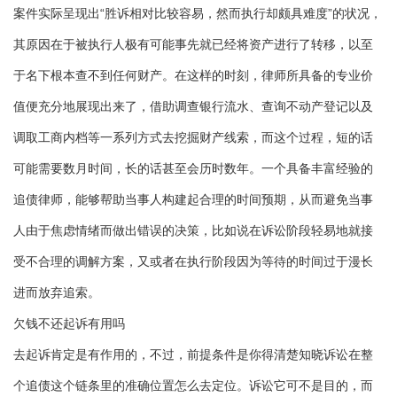
案件实际呈现出“胜诉相对比较容易，然而执行却颇具难度”的状况，
其原因在于被执行人极有可能事先就已经将资产进行了转移，以至
于名下根本查不到任何财产。在这样的时刻，律师所具备的专业价
值便充分地展现出来了，借助调查银行流水、查询不动产登记以及
调取工商内档等一系列方式去挖掘财产线索，而这个过程，短的话
可能需要数月时间，长的话甚至会历时数年。一个具备丰富经验的
追债律师，能够帮助当事人构建起合理的时间预期，从而避免当事
人由于焦虑情绪而做出错误的决策，比如说在诉讼阶段轻易地就接
受不合理的调解方案，又或者在执行阶段因为等待的时间过于漫长
进而放弃追索。
欠钱不还起诉有用吗
去起诉肯定是有作用的，不过，前提条件是你得清楚知晓诉讼在整
个追债这个链条里的准确位置怎么去定位。诉讼它可不是目的，而