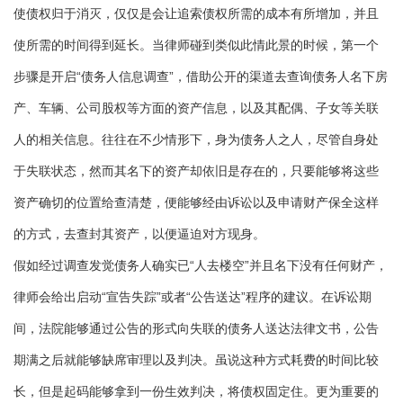
使债权归于消灭，仅仅是会让追索债权所需的成本有所增加，并且
使所需的时间得到延长。当律师碰到类似此情此景的时候，第一个
步骤是开启“债务人信息调查”，借助公开的渠道去查询债务人名下房
产、车辆、公司股权等方面的资产信息，以及其配偶、子女等关联
人的相关信息。往往在不少情形下，身为债务人之人，尽管自身处
于失联状态，然而其名下的资产却依旧是存在的，只要能够将这些
资产确切的位置给查清楚，便能够经由诉讼以及申请财产保全这样
的方式，去查封其资产，以便逼迫对方现身。
假如经过调查发觉债务人确实已“人去楼空”并且名下没有任何财产，
律师会给出启动“宣告失踪”或者“公告送达”程序的建议。在诉讼期
间，法院能够通过公告的形式向失联的债务人送达法律文书，公告
期满之后就能够缺席审理以及判决。虽说这种方式耗费的时间比较
长，但是起码能够拿到一份生效判决，将债权固定住。更为重要的