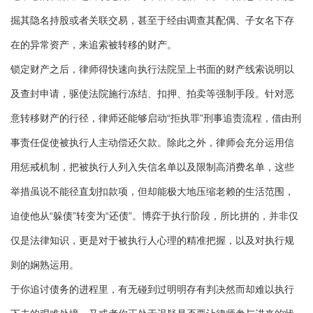
掘其隐名持股或者关联交易，甚至于经由调查其配偶、子女名下存
在的异常资产，来追索被转移的财产。
锁定财产之后，律师得快速向执行法院呈上书面的财产线索说明以
及查封申请，驱使法院施行冻结、扣押、拍卖等强制手段。针对恶
意转移财产的行径，律师还能够启动“拒执罪”刑事追责流程，借由刑
事责任促使被执行人主动偿还欠款。除此之外，律师会充分运用信
用惩戒机制，把被执行人列入失信名单以及限制高消费名单，这些
举措虽说不能径直划扣款项，但却能极大地压缩老赖的生活范围，
迫使他从“躲债”转变为“还债”。博弈于执行阶段，所比拼的，并非仅
仅是法律知识，更是对于被执行人心理的精准把握，以及对执行规
则的娴熟运用。
于你追讨债务的进程里，有无碰到过明明存有判决然而却难以执行