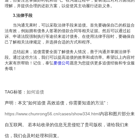
通，但要注意掌握好时机和语气。在沟通过程中，要表现出对对方困境的
理解，并提供合理的还款方案，以促使其主动履行还款义务。
3.法律手段
当沟通无果时，可以采取法律手段来追债。首先要确保自己的权益合
法有效，例如拥有债务人签署的借款合同等相关证据。然后可以通过起
诉、申请法院强制执行等途径来追讨债务。在使用法律手段时，要确保自
己了解相关法律规定，并选择合适的方式和程序。
总结起来，追债需要全面了解债务人情况，善于沟通并掌握法律手
段。通过这些方法，我们可以提高追债的效率和成功率。希望以上内容对
大家有所帮助！记住，泰弘
要债公司
愿意为您提供更多追债经验和专业服
务哦！
TAG标签：
如何追债
声明：本文"如何追债 高效追债，你需要知道的方法"：
https://www.chunrong56.cn/cases/show334.html
内容和图片部分来
自互联网。 若本站收录的信息无意侵犯了贵司版权，请给我们来
信，我们会及时处理和回复。